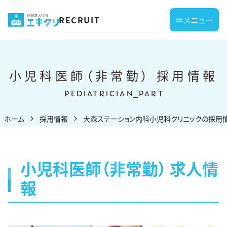
コ
RECRUIT
メニュー
ン
テ
ン
ツ
小児科医師（非常勤） 採用情報
へ
PEDIATRICIAN_PART
ス
キ
ホーム
採用情報
大森ステーション内科小児科クリニックの採用
ッ
プ
小児科医師（非常勤） 求人情
報