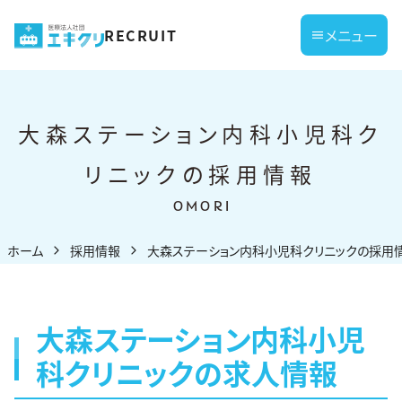
コ
RECRUIT
メニュー
ン
テ
ン
ツ
大森ステーション内科小児科ク
へ
リニックの採用情報
ス
キ
OMORI
ッ
ホーム
採用情報
大森ステーション内科小児科クリニックの採用
プ
大森ステーション内科小児
科クリニックの求人情報