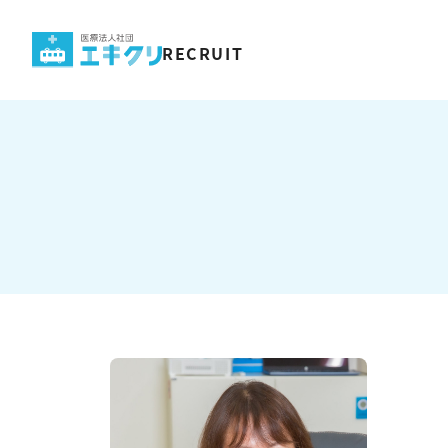
コ
ン
RECRUIT
テ
ン
ツ
へ
ス
キ
ッ
プ